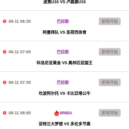
波黑U16 VS 卢森堡U16
08-11 06:30
巴拉联
即将开始
阿曼拜队 VS 圣荷西体育
08-11 07:00
巴拉联
即将开始
科洛尼亚黄金 VS 奥林匹亚国王
08-11 07:30
巴拉联
即将开始
坎波阿尔托 VS 卡比亞塔公牛
08-11 08:00
WNBA
即将开始
亚特兰大梦想 VS 多伦多节奏