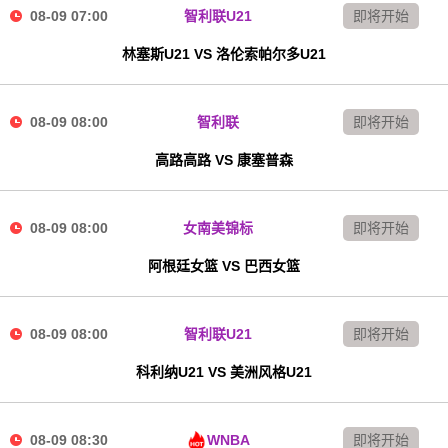
08-09 07:00
智利联U21
即将开始
林塞斯U21 VS 洛伦索帕尔多U21
08-09 08:00
智利联
即将开始
高路高路 VS 康塞普森
08-09 08:00
女南美锦标
即将开始
阿根廷女篮 VS 巴西女篮
08-09 08:00
智利联U21
即将开始
科利纳U21 VS 美洲风格U21
08-09 08:30
WNBA
即将开始