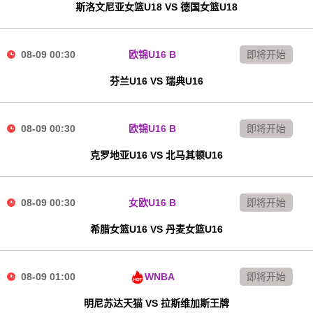
斯洛文尼亚女篮U18 VS 德国女篮U18
08-09 00:30
欧锦U16 B
即将开始
芬兰U16 VS 瑞典U16
08-09 00:30
欧锦U16 B
即将开始
克罗地亚U16 VS 北马其顿U16
08-09 00:30
女欧U16 B
即将开始
希腊女篮U16 VS 丹麦女篮U16
08-09 01:00
WNBA
即将开始
明尼苏达天猫 VS 拉斯维加斯王牌