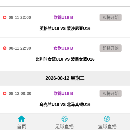
08-11 22:00
欧锦U16 B
即将开始
英格兰U16 VS 爱沙尼亚U16
08-11 22:30
女欧U16 B
即将开始
比利时女篮U16 VS 波黑女篮U16
2026-08-12 星期三
08-12 00:30
欧锦U16 B
即将开始
乌克兰U16 VS 北马其顿U16
08-12 00:30
欧锦U16 B
即将开始
首页
足球直播
篮球直播