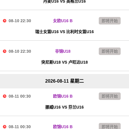
丹麦U16 VS 英格兰U16
08-10 22:30
女欧U16 B
即将开始
瑞士女篮U16 VS 比利时女篮U16
08-10 22:30
非锦U18
即将开始
突尼斯U18 VS 卢旺达U18
2026-08-11 星期二
08-11 00:30
欧锦U16 B
即将开始
挪威U16 VS 芬兰U16
08-11 00:30
欧锦U16 B
即将开始