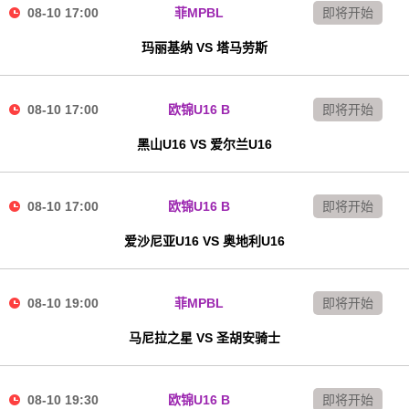
08-10 17:00
菲MPBL
即将开始
玛丽基纳 VS 塔马劳斯
08-10 17:00
欧锦U16 B
即将开始
黑山U16 VS 爱尔兰U16
08-10 17:00
欧锦U16 B
即将开始
爱沙尼亚U16 VS 奥地利U16
08-10 19:00
菲MPBL
即将开始
马尼拉之星 VS 圣胡安骑士
08-10 19:30
欧锦U16 B
即将开始