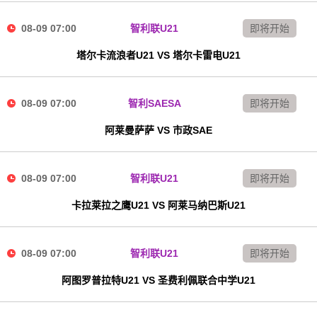
08-09 07:00
智利联U21
即将开始
塔尔卡流浪者U21 VS 塔尔卡雷电U21
08-09 07:00
智利SAESA
即将开始
阿莱曼萨萨 VS 市政SAE
08-09 07:00
智利联U21
即将开始
卡拉莱拉之鹰U21 VS 阿莱马纳巴斯U21
08-09 07:00
智利联U21
即将开始
阿图罗普拉特U21 VS 圣费利佩联合中学U21