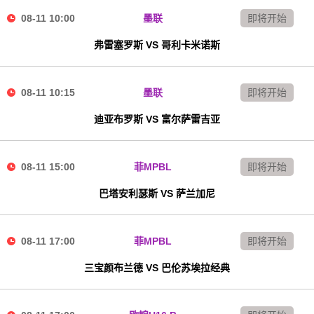
08-11 10:00
墨联
即将开始
弗雷塞罗斯 VS 哥利卡米诺斯
08-11 10:15
墨联
即将开始
迪亚布罗斯 VS 富尔萨雷吉亚
08-11 15:00
菲MPBL
即将开始
巴塔安利瑟斯 VS 萨兰加尼
08-11 17:00
菲MPBL
即将开始
三宝颜布兰德 VS 巴伦苏埃拉经典