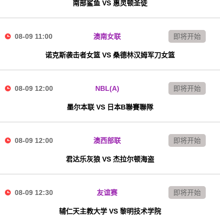
南部鲨鱼 VS 惠灵顿圣徒
08-09 11:00
澳南女联
即将开始
诺克斯袭击者女篮 VS 桑德林汉姆军刀女篮
08-09 12:00
NBL(A)
即将开始
墨尔本联 VS 日本B聯賽聯隊
08-09 12:00
澳西部联
即将开始
君达乐灰狼 VS 杰拉尔顿海盗
08-09 12:30
友谊赛
即将开始
辅仁天主教大学 VS 黎明技术学院