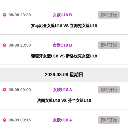
08-08 23:30
女欧U18 B
即将开始
罗马尼亚女篮U18 VS 立陶宛女篮U18
08-08 23:30
女欧U18 B
即将开始
葡萄牙女篮U18 VS 斯洛伐克女篮U18
2026-08-09 星期日
08-09 00:00
女欧U18 A
即将开始
法国女篮U18 VS 芬兰女篮U18
08-09 00:15
女欧U18 A
即将开始