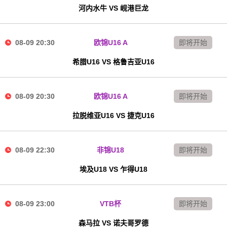
河内水牛 VS 岘港巨龙
08-09 20:30
欧锦U16 A
即将开始
希腊U16 VS 格鲁吉亚U16
08-09 20:30
欧锦U16 A
即将开始
拉脱维亚U16 VS 捷克U16
08-09 22:30
非锦U18
即将开始
埃及U18 VS 乍得U18
08-09 23:00
VTB杯
即将开始
森马拉 VS 诺夫哥罗德