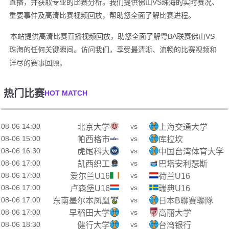
直播，并获取专业的比赛分析。我们提供佛山VS珠海的实时赛况、
重要事件及高清比赛视频回放，帮助您全面了解比赛进程。
本站提供高清比赛直播视频回放，助您全面了解粤BA联赛佛山VS
珠海的任何关键瞬间。访问我们，享受最清晰、流畅的比赛视频和
详尽的赛事回顾。
热门比赛
HOT MATCH
08-06 14:00
vs
北京大学
上海交通大学
08-06 15:00
vs
帕西格市
库拉坎
08-06 16:30
vs
虎尾科大
中国台湾体育大学
08-06 17:00
vs
凯西织工
巴塔安利瑟斯
08-06 17:00
vs
爱尔兰U16
荷兰U16
08-06 17:00
vs
卢森堡U16
瑞典U16
08-06 17:00
vs
东南墨尔本凤凰
日本B聯賽聯隊
08-06 17:00
vs
早稻田大学
高丽大学
08-06 18:30
vs
健行大学
台湾银行