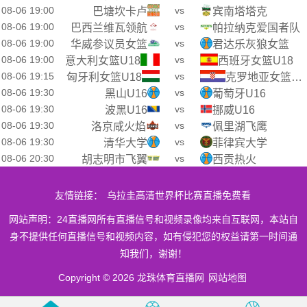
08-06 19:00
vs
巴塘坎卡卢
宾南塔塔克
08-06 19:00
vs
巴西兰维瓦领航
帕拉纳克爱国者队
08-06 19:00
vs
华威参议员女篮
君达乐灰狼女篮
08-06 19:00
vs
意大利女篮U18
西班牙女篮U18
08-06 19:15
vs
匈牙利女篮U18
克罗地亚女篮U18
08-06 19:30
vs
黑山U16
葡萄牙U16
08-06 19:30
vs
波黑U16
挪威U16
08-06 19:30
vs
洛京咸火焰
佩里湖飞鹰
08-06 19:30
vs
清华大学
菲律宾大学
08-06 20:30
vs
胡志明市飞翼
西贡热火
友情链接：
乌拉圭高清世界杯比赛直播免费看
网站声明：24直播网所有直播信号和视频录像均来自互联网，本站自
身不提供任何直播信号和视频内容，如有侵犯您的权益请第一时间通
知我们，谢谢！
Copyright © 2026 龙珠体育直播网
网站地图