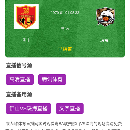
1970-01-01 08:33
粤BA
佛山
珠海
已结束
佛山vs珠海 粤BA
直播信号源
高清直播
腾讯体育
直播备用源
佛山VS珠海直播
文字直播
来龙珠体育直播网实时观看粤BA联赛佛山VS珠海的现场高清免费