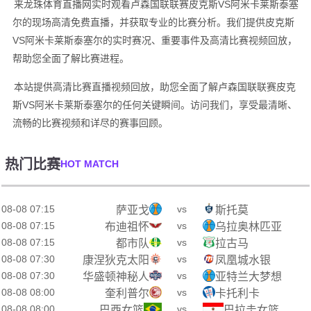
来龙珠体育直播网实时观看卢森国联联赛皮克斯VS阿米卡莱斯泰塞
尔的现场高清免费直播，并获取专业的比赛分析。我们提供皮克斯
VS阿米卡莱斯泰塞尔的实时赛况、重要事件及高清比赛视频回放，
帮助您全面了解比赛进程。
本站提供高清比赛直播视频回放，助您全面了解卢森国联联赛皮克
斯VS阿米卡莱斯泰塞尔的任何关键瞬间。访问我们，享受最清晰、
流畅的比赛视频和详尽的赛事回顾。
热门比赛
HOT MATCH
08-08 07:15
vs
萨亚戈
斯托莫
08-08 07:15
vs
布迪祖怀
乌拉奥林匹亚
08-08 07:15
vs
都市队
拉古马
08-08 07:30
vs
康涅狄克太阳
凤凰城水银
08-08 07:30
vs
华盛顿神秘人
亚特兰大梦想
08-08 08:00
vs
奎利普尔
卡托利卡
08-08 08:00
vs
巴西女篮
巴拉圭女篮