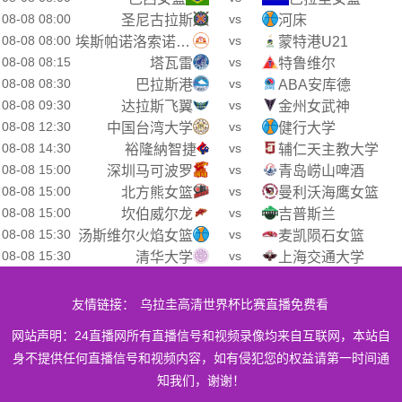
08-08 08:00
vs
圣尼古拉斯
河床
08-08 08:00
vs
埃斯帕诺洛索诺U21
蒙特港U21
08-08 08:15
vs
塔瓦雷
特鲁维尔
08-08 08:30
vs
巴拉斯港
ABA安库德
08-08 09:30
vs
达拉斯飞翼
金州女武神
08-08 12:30
vs
中国台湾大学
健行大学
08-08 14:30
vs
裕隆納智捷
辅仁天主教大学
08-08 15:00
vs
深圳马可波罗
青岛崂山啤酒
08-08 15:00
vs
北方熊女篮
曼利沃海鹰女篮
08-08 15:00
vs
坎伯威尔龙
吉普斯兰
08-08 15:30
vs
汤斯维尔火焰女篮
麦凯陨石女篮
08-08 15:30
vs
清华大学
上海交通大学
友情链接：
乌拉圭高清世界杯比赛直播免费看
网站声明：24直播网所有直播信号和视频录像均来自互联网，本站自
身不提供任何直播信号和视频内容，如有侵犯您的权益请第一时间通
知我们，谢谢！