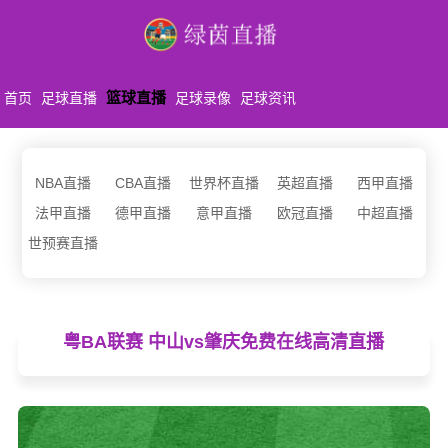
篮球直播
首页
足球直播
足球录像
足球资讯
NBA直播
CBA直播
世界杯直播
英超直播
西甲直播
法甲直播
德甲直播
意甲直播
欧冠直播
中超直播
世预赛直播
粤BA联赛 中山vs肇庆免费在线高清直播