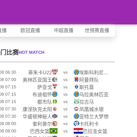
直播
欧冠直播
中超直播
世预赛直播
热门比赛
HOT MATCH
08 06:30
vs
蒂朱卡U22
埃斯科利尼亚U22
08 07:00
vs
奥林匹亚国王
阿曼拜队
08 07:15
vs
萨亚戈
斯托莫
08 07:15
vs
布迪祖怀
乌拉奥林匹亚
08 07:15
vs
都市队
拉古马
08 07:30
vs
康涅狄克太阳
凤凰城水银
08 07:30
vs
华盛顿神秘人
亚特兰大梦想
08 08:00
vs
奎利普尔
卡托利卡
08 08:00
vs
巴西女篮
巴拉圭女篮