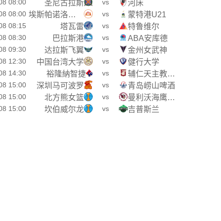
08 08:00
vs
圣尼古拉斯
河床
08 08:00
vs
埃斯帕诺洛索诺U21
蒙特港U21
08 08:15
vs
塔瓦雷
特鲁维尔
08 08:30
vs
巴拉斯港
ABA安库德
08 09:30
vs
达拉斯飞翼
金州女武神
08 12:30
vs
中国台湾大学
健行大学
08 14:30
vs
裕隆納智捷
辅仁天主教大学
08 15:00
vs
深圳马可波罗
青岛崂山啤酒
08 15:00
vs
北方熊女篮
曼利沃海鹰女篮
08 15:00
vs
坎伯威尔龙
吉普斯兰