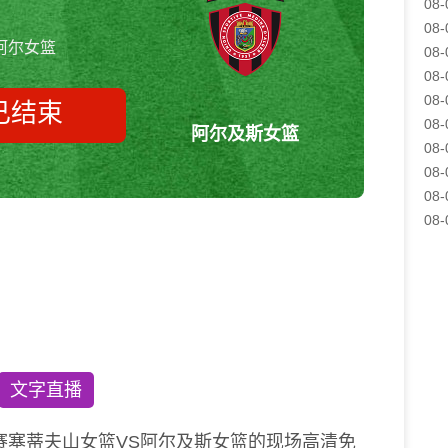
08-
08-
阿尔女篮
08-
08-
08-
已结束
08-
阿尔及斯女篮
08-
08-
08-
塞蒂夫山女篮vs阿尔及斯女篮 阿
08-
尔女篮
文字直播
赛塞蒂夫山女篮VS阿尔及斯女篮的现场高清免