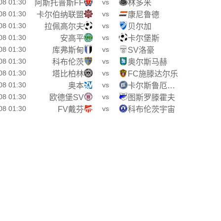
08 01:30
vs
阿斯托普斯FF
林多米
08 01:30
vs
卡尔伯纳联盟
康尼鲁德
08 01:30
vs
拉佩高尔夫
贝尔加
08 01:30
vs
安高平
卡尔堡斯
08 01:30
vs
库弗斯甸
SV洛豪
08 01:30
vs
科布伦茨
奥尔斯马赫
08 01:30
vs
塔比柏林
FC施滕达尔乐
08 01:30
vs
奥本
卡尔斯鲁厄青年队
08 01:30
vs
欧德堡SV
图斯罗滕霍夫
08 01:30
vs
FV戴芬
科布伦茨宇宙