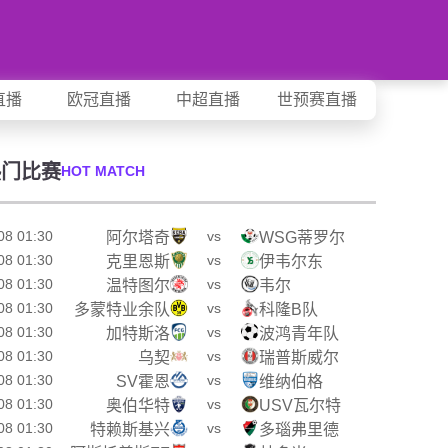
直播
欧冠直播
中超直播
世预赛直播
热门比赛
HOT MATCH
08 01:30
vs
阿尔塔奇
WSG蒂罗尔
08 01:30
vs
克里恩斯
伊韦尔东
08 01:30
vs
温特图尔
韦尔
08 01:30
vs
多蒙特业余队
科隆B队
08 01:30
vs
加特斯洛
波鸿青年队
08 01:30
vs
乌契
瑞普斯威尔
08 01:30
vs
SV霍恩
维纳伯格
08 01:30
vs
奥伯华特
USV瓦尔特
08 01:30
vs
特赖斯基兴
多瑙弗里德