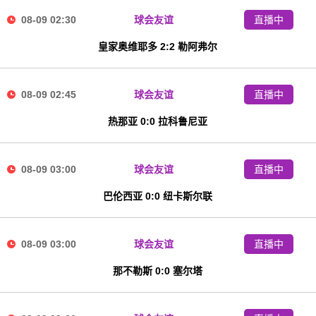
08-09 02:30
球会友谊
直播中
皇家奥维耶多 2:2 勒阿弗尔
08-09 02:45
球会友谊
直播中
热那亚 0:0 拉科鲁尼亚
08-09 03:00
球会友谊
直播中
巴伦西亚 0:0 纽卡斯尔联
08-09 03:00
球会友谊
直播中
那不勒斯 0:0 塞尔塔