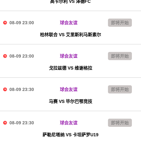
高卡尔利 VS 泽德FC
08-09 23:00
球会友谊
即将开始
柏林联合 VS 艾里斯利马斯素尔
08-09 23:00
球会友谊
即将开始
戈拉兹德 VS 维谢格拉
08-09 23:30
球会友谊
即将开始
马赛 VS 毕尔巴鄂竞技
08-09 23:30
球会友谊
即将开始
萨勒尼塔纳 VS 卡坦萨罗U19