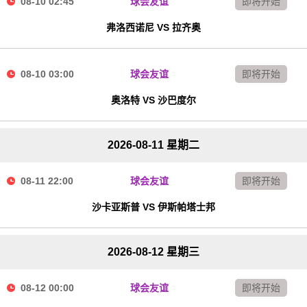
08-10 02:45
球会友谊
即将开始
弗洛西诺尼 VS 拉齐奥
08-10 03:00
球会友谊
即将开始
奥洛特 VS 沙巴度尔
2026-08-11 星期二
08-11 22:00
球会友谊
即将开始
沙卡亚斯普 VS 伊斯帕塔士邦
2026-08-12 星期三
08-12 00:00
球会友谊
即将开始