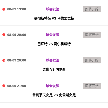
08-09 19:00
球会友谊
即将开始
曼彻斯特城 VS 马德里竞技
08-09 20:00
球会友谊
即将开始
巴尼特 VS 阿尔科威特
08-09 20:00
球会友谊
即将开始
柔佛 VS 切尔西
08-09 21:00
球会友谊
即将开始
普利茅夫女足 VS 史云斯女足