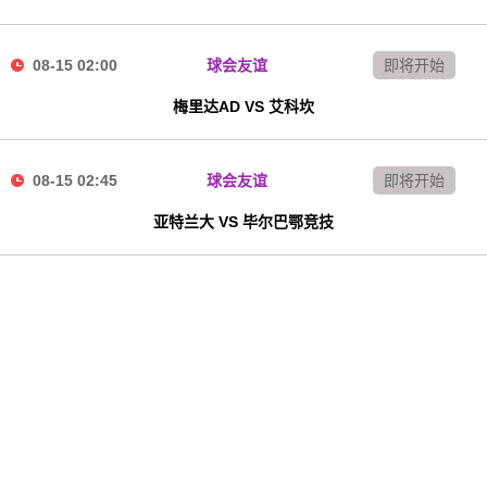
08-15 02:00
球会友谊
即将开始
梅里达AD VS 艾科坎
08-15 02:45
球会友谊
即将开始
亚特兰大 VS 毕尔巴鄂竞技