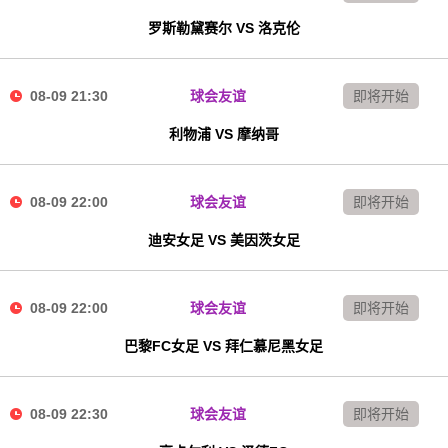
罗斯勒黛赛尔 VS 洛克伦
08-09 21:30
球会友谊
即将开始
利物浦 VS 摩纳哥
08-09 22:00
球会友谊
即将开始
迪安女足 VS 美因茨女足
08-09 22:00
球会友谊
即将开始
巴黎FC女足 VS 拜仁慕尼黑女足
08-09 22:30
球会友谊
即将开始