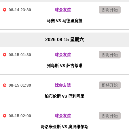
08-14 23:30
球会友谊
即将开始
马赛 VS 马德里竞技
2026-08-15 星期六
08-15 01:30
球会友谊
即将开始
列乌斯 VS 萨古蒂诺
08-15 01:30
球会友谊
即将开始
珀布伦斯 VS 巴利阿里
08-15 02:00
球会友谊
即将开始
哥洛米亚斯 VS 奥贝维尔斯