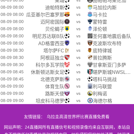
08-09 08:00
vs
莱城
图帕帕马莱伦加
08-09 08:00
vs
迪帕特斯
马加拉内斯
08-09 08:00
vs
瓜亚基尔巴塞罗那
马卡拉
08-09 08:00
vs
迈阿密国际
蒙特雷
08-09 08:00
vs
贝伦蝎子
泽伦顿
08-09 08:00
vs
明尼苏达联B队
圣何塞地震后备队
08-09 08:00
vs
AD格雷西亚
克波斯坎布特
08-09 08:30
vs
塔尔萨FC
底特律城
08-09 08:30
vs
阿根廷独立
普拉腾斯
08-09 08:30
vs
科尔多瓦学院
甘拿斯亚门多萨
08-09 08:45
vs
休斯顿达斯女足
堪萨斯城NWSL女足
08-09 08:45
vs
北德克萨斯
塔科马挑战
08-09 09:00
vs
体育生队
利马联盟
08-09 09:00
vs
路斯天使
利梅诺
08-09 09:00
vs
坦皮科马德罗
海德尔格
友情链接：
乌拉圭高清世界杯比赛直播免费看
网站声明：24直播网所有直播信号和视频录像均来自互联网，本站自