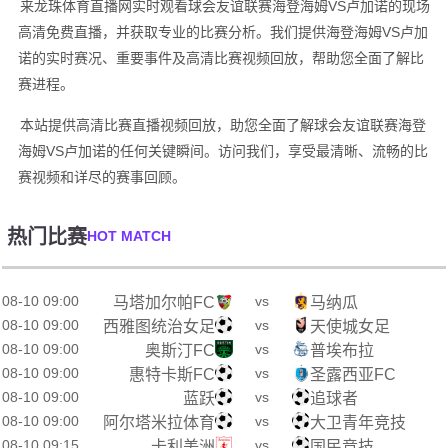
来龙珠体育直播网实时观看球会友谊联赛海登海姆VS卢加诺的现场
高清免费直播，并获取专业的比赛分析。我们提供海登海姆VS卢加
诺的实时赛况、重要事件及高清比赛视频回放，帮助您全面了解比
赛进程。
本站提供高清比赛直播视频回放，助您全面了解球会友谊联赛海登
海姆VS卢加诺的任何关键瞬间。访问我们，享受最清晰、流畅的比
赛视频和详尽的赛事回顾。
热门比赛
HOT MATCH
08-10 09:00
vs
马塔加尔帕FC
马纳瓜
08-10 09:00
vs
西雅图统治女足
天使城女足
08-10 09:00
vs
奥斯汀FC
普埃布拉
08-10 09:00
vs
惠特卡斯FC
圣露西亚FC
08-10 09:00
vs
蓝跃
追球者
08-10 09:00
vs
阿尔塔米拉体育
大卫青年竞技
08-10 09:15
vs
卡利美洲
国民竞技