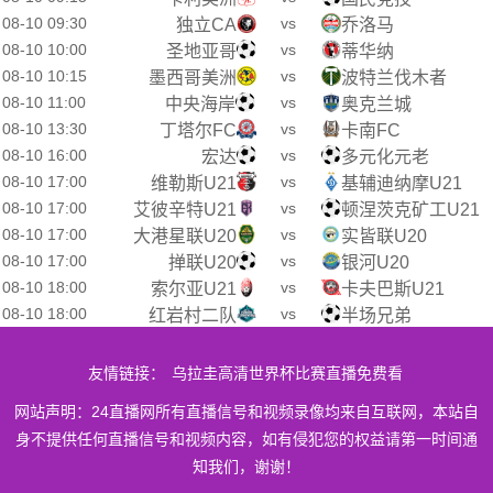
08-10 09:30
vs
独立CA
乔洛马
08-10 10:00
vs
圣地亚哥
蒂华纳
08-10 10:15
vs
墨西哥美洲
波特兰伐木者
08-10 11:00
vs
中央海岸
奥克兰城
08-10 13:30
vs
丁塔尔FC
卡南FC
08-10 16:00
vs
宏达
多元化元老
08-10 17:00
vs
维勒斯U21
基辅迪纳摩U21
08-10 17:00
vs
艾彼辛特U21
顿涅茨克矿工U21
08-10 17:00
vs
大港星联U20
实皆联U20
08-10 17:00
vs
掸联U20
银河U20
08-10 18:00
vs
索尔亚U21
卡夫巴斯U21
08-10 18:00
vs
红岩村二队
半场兄弟
友情链接：
乌拉圭高清世界杯比赛直播免费看
网站声明：24直播网所有直播信号和视频录像均来自互联网，本站自
身不提供任何直播信号和视频内容，如有侵犯您的权益请第一时间通
知我们，谢谢！