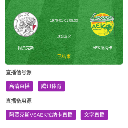
1970-01-01 08:33
球会友谊
阿贾克斯
AEK拉纳卡
已结束
阿贾克斯vsAEK拉
直播信号源
纳卡 球会友谊
高清直播
腾讯体育
直播备用源
阿贾克斯VSAEK拉纳卡直播
文字直播