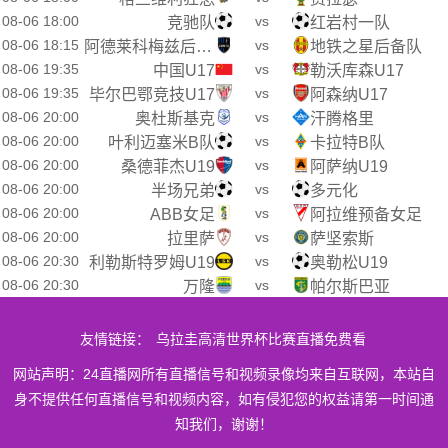
08-06 18:00
vs
竞驰队
红岩村一队
08-06 18:15
vs
阿德莱科梅兹后备队
地铁之星后备队
08-06 19:35
vs
中国U17
勒沃库森U17
08-06 19:35
vs
毕尔巴鄂竞技U17
阿森纳U17
08-06 20:00
vs
奥杜斯基克
汗腾格里
08-06 20:00
vs
叶利迈塞米B队
卡拉特B队
08-06 20:00
vs
桑德菲杰U19
阿萨纳U19
08-06 20:00
vs
半场兄弟
多元化
08-06 20:00
vs
ABB女足
阿拉维预备女足
08-06 20:00
vs
拉里萨
萨坚索斯
08-06 20:30
vs
利勒斯特罗姆U19
奥勒松U19
08-06 20:30
vs
万隆
帕尔斯巴亚
友情链接：
乌拉圭高清世界杯比赛直播免费看
网站声明：24直播网所有直播信号和视频录像均来自互联网，本站自
身不提供任何直播信号和视频内容，如有侵犯您的权益请第一时间通
知我们，谢谢！