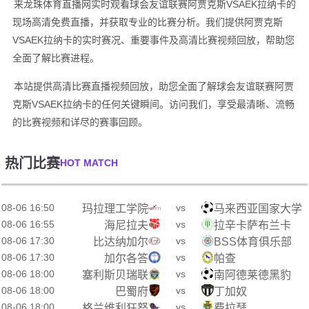
来龙珠体育直播网实时观看球会友谊联赛阿贾克斯VSAEK拉纳卡的
现场高清免费直播，并获取专业的比赛分析。我们提供阿贾克斯
VSAEK拉纳卡的实时赛况、重要事件及高清比赛视频回放，帮助您
全面了解比赛进程。
本站提供高清比赛直播视频回放，助您全面了解球会友谊联赛阿贾
克斯VSAEK拉纳卡的任何关键瞬间。访问我们，享受最清晰、流畅
的比赛视频和详尽的赛事回顾。
热门比赛
HOT MATCH
08-06 16:50
vs
玛拉理工学院
马来西亚国家大学
08-06 16:55
vs
海尼拉夫
拉辛卡萨布兰卡
08-06 17:30
vs
比达纳加尔
BSS体育俱乐部
08-06 17:30
vs
加尔各答
帕查
08-06 18:00
vs
塞利斯贝瑞联
南阿德莱德黑豹
08-06 18:00
vs
巴蜀府
丁加奴
08-06 18:00
vs
格兰维利狂怒
费拉瑟