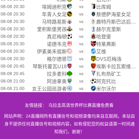
08-08 20:30
vs
埃姆迪积克
比库姆
08-08 20:30
vs
年青人女足
敖德萨海星女足
08-08 20:30
vs
马特路易斯
鹿特丹斯巴达后备队
08-08 20:30
vs
里积斯堡男孩
赫尔克里斯
08-08 20:30
vs
真尼梅顿
哈登堡
08-08 20:30
vs
诺德韦克
特莱弗斯
08-08 20:30
vs
伊素美禾祖斯
艾维
08-08 20:30
vs
格尔德恩
DVS厄梅洛
08-08 20:45
vs
琴斯托霍瓦U18
埃斯卡拉瓦索维亚青年队
08-08 20:45
vs
拉多麦科
扎布热矿工
08-08 21:00
vs
阿迪拿奥
阿克托比
08-08 21:00
vs
女王公园巡游者
米尔沃尔
友情链接：
乌拉圭高清世界杯比赛直播免费看
网站声明：24直播网所有直播信号和视频录像均来自互联网，本站自
身不提供任何直播信号和视频内容，如有侵犯您的权益请第一时间通
知我们，谢谢！