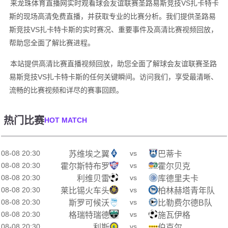
来龙珠体育直播网实时观看球会友谊联赛圣路易斯竞技VS扎卡特卡
斯的现场高清免费直播，并获取专业的比赛分析。我们提供圣路易
斯竞技VS扎卡特卡斯的实时赛况、重要事件及高清比赛视频回放，
帮助您全面了解比赛进程。
本站提供高清比赛直播视频回放，助您全面了解球会友谊联赛圣路
易斯竞技VS扎卡特卡斯的任何关键瞬间。访问我们，享受最清晰、
流畅的比赛视频和详尽的赛事回顾。
热门比赛
HOT MATCH
08-08 20:30
vs
苏维埃之翼
巴蒂卡
08-08 20:30
vs
霍尔斯特布罗
霍尔贝克
08-08 20:30
vs
利维贝雷
库德里夫卡
08-08 20:30
vs
莱比锡火车头
柏林赫塔青年队
08-08 20:30
vs
斯罗可候沃
比勒费尔德B队
08-08 20:30
vs
格瑞特瑞德
施瓦伊格
08-08 20:30
vs
利斯
伯克尔