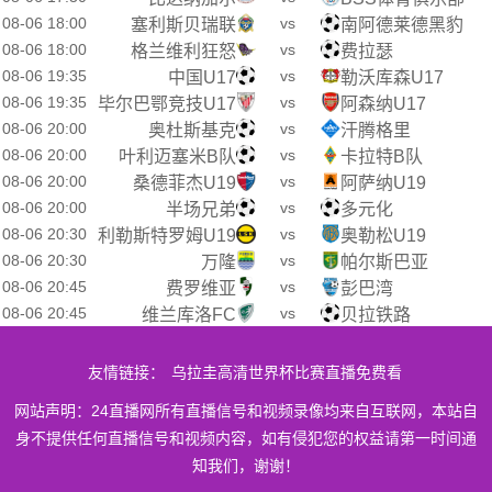
08-06 18:00
vs
塞利斯贝瑞联
南阿德莱德黑豹
08-06 18:00
vs
格兰维利狂怒
费拉瑟
08-06 19:35
vs
中国U17
勒沃库森U17
08-06 19:35
vs
毕尔巴鄂竞技U17
阿森纳U17
08-06 20:00
vs
奥杜斯基克
汗腾格里
08-06 20:00
vs
叶利迈塞米B队
卡拉特B队
08-06 20:00
vs
桑德菲杰U19
阿萨纳U19
08-06 20:00
vs
半场兄弟
多元化
08-06 20:30
vs
利勒斯特罗姆U19
奥勒松U19
08-06 20:30
vs
万隆
帕尔斯巴亚
08-06 20:45
vs
费罗维亚
彭巴湾
08-06 20:45
vs
维兰库洛FC
贝拉铁路
友情链接：
乌拉圭高清世界杯比赛直播免费看
网站声明：24直播网所有直播信号和视频录像均来自互联网，本站自
身不提供任何直播信号和视频内容，如有侵犯您的权益请第一时间通
知我们，谢谢！