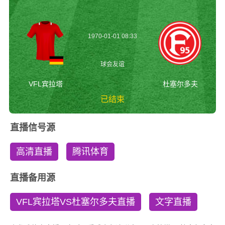
1970-01-01 08:33
球会友谊
VFL宾拉塔
杜塞尔多夫
已结束
VFL宾拉塔vs杜塞尔
直播信号源
多夫 球会友谊
高清直播
腾讯体育
直播备用源
VFL宾拉塔VS杜塞尔多夫直播
文字直播