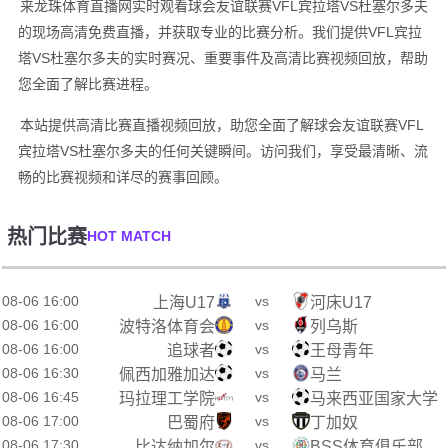
来龙珠体育直播网实时观看球会友谊联赛VFL宾拉塔VS杜塞尔多夫
的现场高清免费直播，并获取专业的比赛分析。我们提供VFL宾拉
塔VS杜塞尔多夫的实时赛况、重要事件及高清比赛视频回放，帮助
您全面了解比赛进程。
本站提供高清比赛直播视频回放，助您全面了解球会友谊联赛VFL
宾拉塔VS杜塞尔多夫的任何关键瞬间。访问我们，享受最清晰、流
畅的比赛视频和详尽的赛事回顾。
热门比赛
HOT MATCH
08-06 16:00
vs
上海U17
河床U17
08-06 16:00
vs
波特洛体育会
列乌斯
08-06 16:00
vs
追球者
王母青年
08-06 16:30
vs
佩西加雅加达
马兰
08-06 16:45
vs
玛拉理工学院
马来西亚国家大学
08-06 17:00
vs
巴蜀府
丁加奴
08-06 17:30
vs
比达纳加尔
BSS体育俱乐部