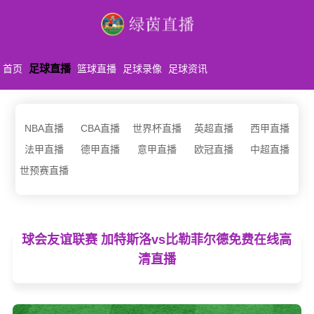
足球直播
首页
篮球直播
足球录像
足球资讯
NBA直播
CBA直播
世界杯直播
英超直播
西甲直播
法甲直播
德甲直播
意甲直播
欧冠直播
中超直播
世预赛直播
球会友谊联赛 加特斯洛vs比勒菲尔德免费在线高
清直播