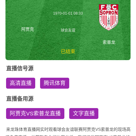
1970-01-01 08:33
阿贾克
球会友谊
索普龙
已结束
阿贾克vs索普龙 球
直播信号源
会友谊
高清直播
腾讯体育
直播备用源
阿贾克VS索普龙直播
文字直播
来龙珠体育直播网实时观看球会友谊联赛阿贾克VS索普龙的现场高