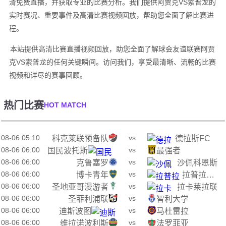
清免费直播，并获取专业的比赛分析。我们提供阿贾克VS索普龙的
实时赛况、重要事件及高清比赛视频回放，帮助您全面了解比赛进
程。
本站提供高清比赛直播视频回放，助您全面了解球会友谊联赛阿贾
克VS索普龙的任何关键瞬间。访问我们，享受最清晰、流畅的比赛
视频和详尽的赛事回顾。
热门比赛
HOT MATCH
08-06 05:10
vs
科克莱联预备队
德拉斯FC
08-06 06:00
vs
国民波托斯
最强者
08-06 06:00
vs
克鲁塞罗
沙佩科恩斯
08-06 06:00
vs
博卡青年
拉普拉塔大学生
08-06 06:00
vs
圣地亚哥漫游者
拉卡莱拉联
08-06 06:00
vs
圣菲利浦联
智利大学
08-06 06:00
vs
迪斯波图
马杜雷拉
08-06 06:00
vs
维拉诺波利斯
法罗菲亚