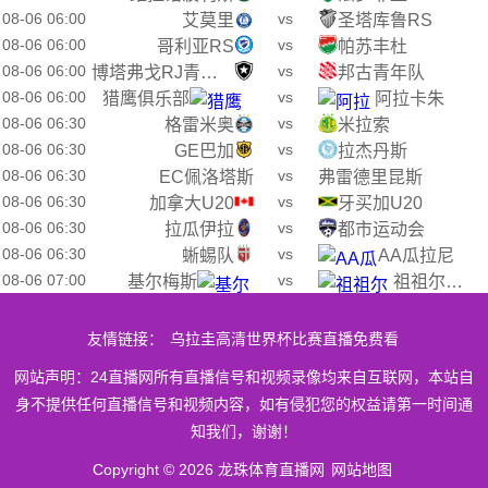
08-06 06:00
vs
艾莫里
圣塔库鲁RS
08-06 06:00
vs
哥利亚RS
帕苏丰杜
08-06 06:00
vs
博塔弗戈RJ青年队
邦古青年队
08-06 06:00
vs
猎鹰俱乐部
阿拉卡朱
08-06 06:30
vs
格雷米奥
米拉索
08-06 06:30
vs
GE巴加
拉杰丹斯
08-06 06:30
vs
EC佩洛塔斯
弗雷德里昆斯
08-06 06:30
vs
加拿大U20
牙买加U20
08-06 06:30
vs
拉瓜伊拉
都市运动会
08-06 06:30
vs
蜥蜴队
AA瓜拉尼
08-06 07:00
vs
基尔梅斯
祖祖尔甘拿斯亚
友情链接：
乌拉圭高清世界杯比赛直播免费看
网站声明：24直播网所有直播信号和视频录像均来自互联网，本站自
身不提供任何直播信号和视频内容，如有侵犯您的权益请第一时间通
知我们，谢谢！
Copyright © 2026 龙珠体育直播网
网站地图