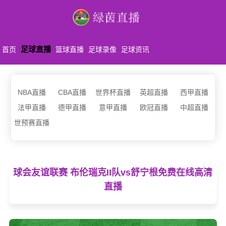
足球直播
首页
篮球直播
足球录像
足球资讯
NBA直播
CBA直播
世界杯直播
英超直播
西甲直播
法甲直播
德甲直播
意甲直播
欧冠直播
中超直播
世预赛直播
球会友谊联赛 布伦瑞克II队vs舒宁根免费在线高清
直播