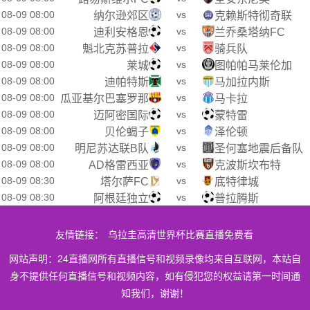
08-09 08:00
vs
纳尔逊郊区
克赖斯特彻奇联
08-09 08:00
vs
迪利安格恩
兰乔桑塔纳FC
08-09 08:00
vs
魁北克苏普拉
骑兵队
08-09 08:00
vs
莱城
图帕帕马莱伦加
08-09 08:00
vs
迪帕特斯
马加拉内斯
08-09 08:00
vs
瓜亚基尔巴塞罗那
马卡拉
08-09 08:00
vs
迈阿密国际
蒙特雷
08-09 08:00
vs
贝伦蝎子
泽伦顿
08-09 08:00
vs
明尼苏达联B队
圣何塞地震后备队
08-09 08:00
vs
AD格雷西亚
克波斯坎布特
08-09 08:30
vs
塔尔萨FC
底特律城
08-09 08:30
vs
阿根廷独立
普拉腾斯
友情链接：
乌拉圭高清世界杯比赛直播免费看
网站声明：24直播网所有直播信号和视频录像均来自互联网，本站自
身不提供任何直播信号和视频内容，如有侵犯您的权益请第一时间通
知我们，谢谢！