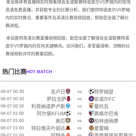
来龙珠体育直播网实时观看球会友谊联赛特诺皮尔VS罗姆内的现场
高清免费直播，并获取专业的比赛分析。我们提供特诺皮尔VS罗姆
内的实时赛况、重要事件及高清比赛视频回放，帮助您全面了解比
赛进程。
本站提供高清比赛直播视频回放，助您全面了解球会友谊联赛特诺
皮尔VS罗姆内的任何关键瞬间。访问我们，享受最清晰、流畅的比
赛视频和详尽的赛事回顾。
热门比赛
HOT MATCH
08-07 00:30
vs
克卢日
特罗姆瑟
08-07 00:30
vs
萨拉戈萨
安道尔FC
08-07 00:30
vs
利哥纳诺萨卢斯
曼托瓦
08-07 01:00
vs
阿尔堡KFUM
弗格尔巴肯
08-07 01:00
vs
奥厄
柏林迪纳摩
08-07 01:00
vs
特拉维夫叶胡达
夏雷姆
08-07 01:00
vs
阿舒多
里雄莱锡安夏普尔