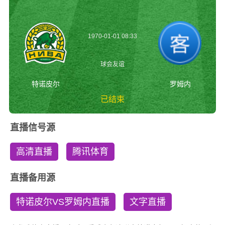
1970-01-01 08:33
球会友谊
特诺皮尔
罗姆内
已结束
特诺皮尔vs罗姆内
直播信号源
球会友谊
高清直播
腾讯体育
直播备用源
特诺皮尔VS罗姆内直播
文字直播