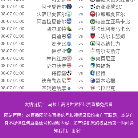
08-07 01:00
vs
阿卡夏普尔
奇亚亚蒙SC
08-07 01:00
vs
法萨巴夏普尔
拉那那夏普尔
08-07 01:00
vs
阿富拉夏普尔
赫兹立亚马卡比
08-07 01:00
vs
凯尔耶特
卡比利奥马卡比
08-07 01:00
vs
莫迪恩
卡法尔卡瑟姆
08-07 01:00
vs
麦卡比
阿基纳扎力
08-07 01:00
vs
佛罗亚
乌尔夫斯汀
08-07 01:00
vs
林肯红魔
奥莫尼亚
08-07 01:00
vs
萨尔茨堡
帕福斯
08-07 01:00
vs
哥德堡
根特
08-07 01:00
vs
德布勒森尼
哥本哈根
08-07 01:00
vs
基辅迪纳摩
卡拉巴克
友情链接：
乌拉圭高清世界杯比赛直播免费看
网站声明：24直播网所有直播信号和视频录像均来自互联网，本站自
身不提供任何直播信号和视频内容，如有侵犯您的权益请第一时间通
知我们，谢谢！