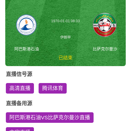
1970-01-01 08:33
伊朗甲
阿巴斯港石油
比萨克尔曼沙
已结束
阿巴斯港石油vs比萨
直播信号源
克尔曼沙 伊朗甲
高清直播
腾讯体育
直播备用源
阿巴斯港石油VS比萨克尔曼沙直播