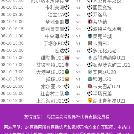
08-10 09:00
vs
阿尔塔米拉体育
大卫青年竞技
08-10 09:15
vs
卡利美洲
国民竞技
08-10 09:30
vs
独立CA
乔洛马
08-10 10:00
vs
圣地亚哥
蒂华纳
08-10 10:15
vs
墨西哥美洲
波特兰伐木者
08-10 11:00
vs
中央海岸
奥克兰城
08-10 13:30
vs
丁塔尔FC
卡南FC
08-10 16:00
vs
宏达
多元化元老
08-10 17:00
vs
维勒斯U21
基辅迪纳摩U21
08-10 17:00
vs
艾彼辛特U21
顿涅茨克矿工U21
08-10 17:00
vs
大港星联U20
实皆联U20
08-10 17:00
vs
掸联U20
银河U20
08-10 18:00
vs
索尔亚U21
卡夫巴斯U21
08-10 18:00
vs
红岩村二队
半场兄弟
08-10 19:30
vs
上海海港U21
湖北青年星U21
友情链接：
乌拉圭高清世界杯比赛直播免费看
网站声明：24直播网所有直播信号和视频录像均来自互联网，本站自