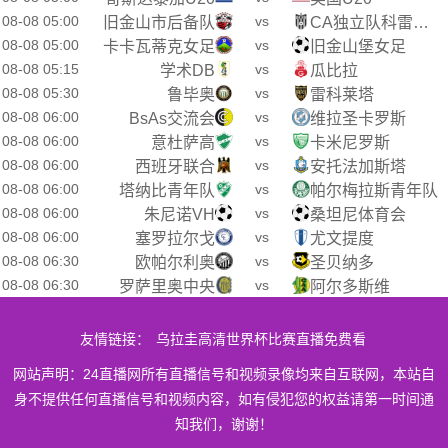
08-08 05:00
vs
旧金山市后备队
CA独立队科雷拉后备队
08-08 05:00
vs
卡卡瓦蒂克女足
旧金山堡女足
08-08 05:15
vs
学术DB
瓜比拉
08-08 05:30
vs
鲁毕奥
雷科莱塔
08-08 06:00
vs
BsAs交流会
维拉圣卡罗斯
08-08 06:00
vs
意杜萨高
卡米尼罗斯
08-08 06:00
vs
西班牙联合
安托法加斯塔
08-08 06:00
vs
塔纳比青年队
帕尔梅拉斯青年队
08-08 06:00
vs
朱尼诺VH
桑坦尼体育会
08-08 06:00
vs
塞罗拉尔戈
尤文提度
08-08 06:30
vs
欧帕尔利奥
圣贝纳多
08-08 06:30
vs
罗萨里奥中央
阿尔多斯维
友情链接：
乌拉圭高清世界杯比赛直播免费看
网站声明：24直播网所有直播信号和视频录像均来自互联网，本站自
身不提供任何直播信号和视频内容，如有侵犯您的权益请第一时间通
知我们，谢谢！