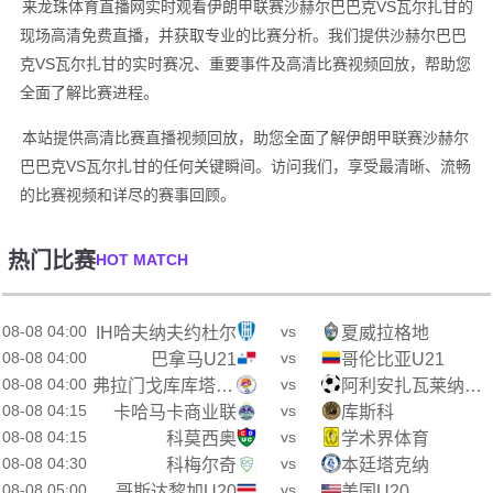
来龙珠体育直播网实时观看伊朗甲联赛沙赫尔巴巴克VS瓦尔扎甘的
现场高清免费直播，并获取专业的比赛分析。我们提供沙赫尔巴巴
克VS瓦尔扎甘的实时赛况、重要事件及高清比赛视频回放，帮助您
全面了解比赛进程。
本站提供高清比赛直播视频回放，助您全面了解伊朗甲联赛沙赫尔
巴巴克VS瓦尔扎甘的任何关键瞬间。访问我们，享受最清晰、流畅
的比赛视频和详尽的赛事回顾。
热门比赛
HOT MATCH
08-08 04:00
vs
IH哈夫纳夫约杜尔
夏威拉格地
08-08 04:00
vs
巴拿马U21
哥伦比亚U21
08-08 04:00
vs
弗拉门戈库库塔U19
阿利安扎瓦莱纳U19
08-08 04:15
vs
卡哈马卡商业联
库斯科
08-08 04:15
vs
科莫西奥
学术界体育
08-08 04:30
vs
科梅尔奇
本廷塔克纳
08-08 05:00
vs
哥斯达黎加U20
美国U20