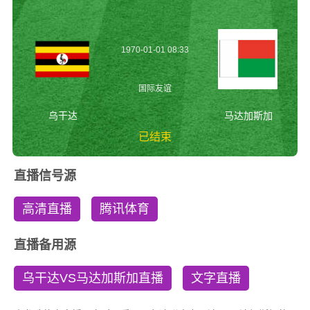
1970-01-01 08:33
国际友谊
乌干达
马达加斯加
已结束
乌干达vs马达加斯加
直播信号源
国际友谊
高清直播
腾讯体育
直播备用源
乌干达VS马达加斯加直播
文字直播