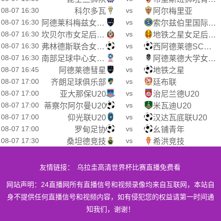
08-07 16:30
vs
科尔多瓦
阿尔梅里亚
08-07 16:30
vs
阿德莱科梅兹女足后备队
索尔兹伯里国际女足后备队
08-07 16:30
vs
坎贝尔市女足后备队
地铁之星女足后备队
08-07 16:30
vs
弗林德斯联合女足后备队
西阿德莱德SC女足后备队
08-07 16:30
vs
南部足球中心女足后备队
阿德莱德大学女足后备队
08-07 16:45
vs
阿德莱德彗星
地铁之星
08-07 17:00
vs
齐朗足球俱乐部
廷布联
08-07 17:00
vs
亚大那保U20
治尼兰德U20
08-07 17:00
vs
蒂察尔阿尔曼U20
米瓦迪U20
08-07 17:00
vs
仰光联U20
汉达瓦底联U20
08-07 17:00
vs
罗甸足协
幺铺青年
08-07 17:30
vs
桑坦德竞技
希洪竞技
友情链接：
乌拉圭高清世界杯比赛直播免费看
网站声明：24直播网所有直播信号和视频录像均来自互联网，本站自
身不提供任何直播信号和视频内容，如有侵犯您的权益请第一时间通
知我们，谢谢！