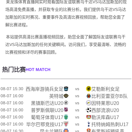
来龙珠体育直播网实时观看国际友谊联赛乌干达VS马达加斯加的现
场高清免费直播，并获取专业的比赛分析。我们提供乌干达VS马达
加斯加的实时赛况、重要事件及高清比赛视频回放，帮助您全面了
解比赛进程。
本站提供高清比赛直播视频回放，助您全面了解国际友谊联赛乌干
达VS马达加斯加的任何关键瞬间。访问我们，享受最清晰、流畅的
比赛视频和详尽的赛事回顾。
热门比赛
HOT MATCH
08-07 15:30
vs
西海岸游骑兵女足
艾勒斯利女足
08-07 16:00
vs
英特城
比利亚雷亚尔B队
08-07 16:00
vs
黑镇斯巴达U20
因特莱恩U20
08-07 16:00
vs
普罗斯佩联U20
西部流浪U20
08-07 16:00
vs
葡萄牙体育U17
勒沃库森U17
08-07 16:00
vs
毕尔巴鄂竞技U17
托特纳姆热刺U17
08-07 16:30
vs
昆士兰狮队
布里斯班狮吼青年队