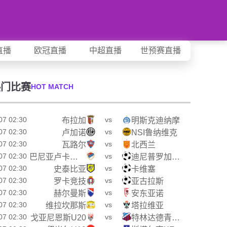
直播
欧冠直播
中超直播
世预赛直播
热门比赛
HOT MATCH
07 02:30
vs
布拉加
明斯克迪纳摩
07 02:30
vs
卢加诺
NSI鲁纳维克
07 02:30
vs
瓦路尔
北西兰
07 02:30
vs
巴尼亚卢卡战士
迪尼普罗加切夫
07 02:30
vs
史泰比亚
卡维塞
07 02:30
vs
罗卡竞技
亚古拉斯
07 02:30
vs
赫尔曼斯
安东亚诺
07 02:30
vs
维拉坎那斯
塔拉维亚
07 02:30
vs
戈亚尼恩斯U20
特林达德青年队