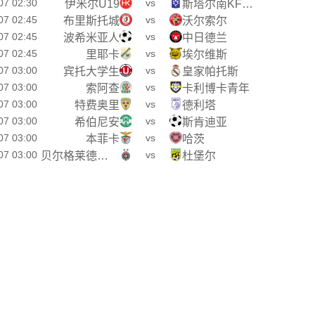
07 02:30
vs
伊米尔U19
斯塔尔南KFGU19
07 02:45
vs
布里斯托城
沃尔索尔
07 02:45
vs
波希米亚人
中日德兰
07 02:45
vs
里耶卡
埃尔维斯
07 03:00
vs
宾托大学生
皇家帕托斯
07 03:00
vs
索阿查
卡利博卡青年
07 03:00
vs
特费奥里
德利塔
07 03:00
vs
希伯尼安
斯肯迪亚
07 03:00
vs
本菲卡
哈茨
07 03:00
vs
贝尔格莱德游击
杜堡尔