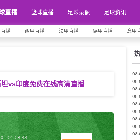
球直播
篮球直播
足球录像
足球资讯
超直播
西甲直播
法甲直播
德甲直播
意甲
08-
08-
斯坦vs印度免费在线高清直播
08-
08-
08-
08-
08-
08-
08-
-01-01 08:33