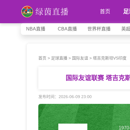
足
首页
NBA直播
CBA直播
世界杯直播
英
首页
>
足球直播
>
国际友谊
>
塔吉克斯坦VS印度
国际友谊联赛 塔吉克
发布时间：2026-06-09 23:00
1970