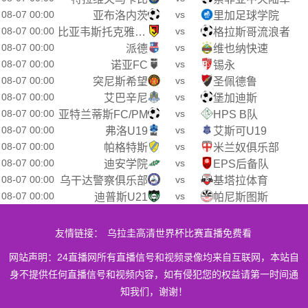
08-07 00:00
vs
亚布洛内茨
里加足球学院
08-07 00:00
vs
比亚韦斯托克雅盖隆
格拉斯哥流浪者
08-07 00:00
vs
派德
维也纳快速
08-07 00:00
vs
诺亚FC
锡永
08-07 00:00
vs
突尼斯希望
圣佩德鲁
08-07 00:00
vs
艾巴辛尼
堡加迪斯
08-07 00:00
vs
亚特兰蒂斯FC/PM
HPS B队
08-07 00:00
vs
弗洛U19
艾斯可U19
08-07 00:00
vs
帕格特斯
米兰奴俱乐部
08-07 00:00
vs
迪安学院
EPS后备队
08-07 00:00
vs
乌干达警察俱乐部
基塔拉体育
08-07 00:00
vs
迪普斯U21
帕尼斯图斯
友情链接：
乌拉圭高清世界杯比赛直播免费看
网站声明：24直播网所有直播信号和视频录像均来自互联网，本站自
身不提供任何直播信号和视频内容，如有侵犯您的权益请第一时间通
知我们，谢谢！