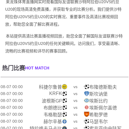
来龙珠体育直播网实时观看国际友谊联赛沙特阿拉伯U20VS约旦
U20的现场高清免费直播，并获取专业的比赛分析。我们提供沙特
阿拉伯U20VS约旦U20的实时赛况、重要事件及高清比赛视频回
放，帮助您全面了解比赛进程。
本站提供高清比赛直播视频回放，助您全面了解国际友谊联赛沙特
阿拉伯U20VS约旦U20的任何关键瞬间。访问我们，享受最清晰、
流畅的比赛视频和详尽的赛事回顾。
热门比赛
HOT MATCH
08-07 00:00
vs
科捷尔鲁普
布隆德斯勒夫
KRFK
08-07 00:00
vs
斯坎讷堡
08-07 00:00
vs
波根斯GF
埃斯比约
08-07 00:00
vs
布朗德比
埃斯佩尔盖德
08-07 00:00
vs
韦格勒瑟
希勒罗德
08-07 00:00
vs
赫尔辛基
马瑟韦尔
08-07 00:00
vs
特拉维夫马卡比
索非亚中央陆军