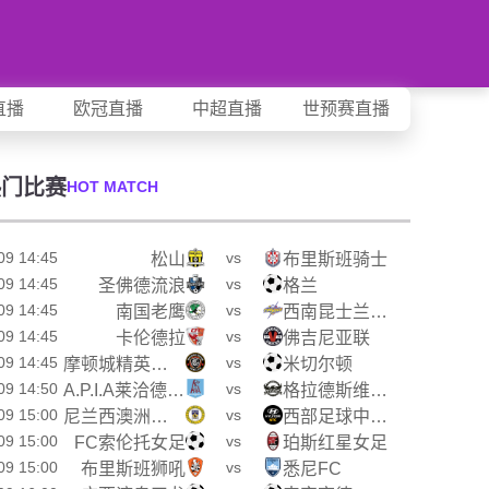
直播
欧冠直播
中超直播
世预赛直播
热门比赛
HOT MATCH
09 14:45
vs
松山
布里斯班骑士
09 14:45
vs
圣佛德流浪
格兰
09 14:45
vs
南国老鹰
西南昆士兰达雷
09 14:45
vs
卡伦德拉
佛吉尼亚联
09 14:45
vs
摩顿城精英后备队
米切尔顿
09 14:50
vs
A.P.I.A莱洽德女足
格拉德斯维尔乌鸦女足
09 15:00
vs
尼兰西澳洲大学女足
西部足球中心女足
09 15:00
vs
FC索伦托女足
珀斯红星女足
09 15:00
vs
布里斯班狮吼
悉尼FC