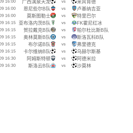
09 16:00
vs
广西漓泉天龙
来宾育德
09 16:00
vs
恩尼些尔B队
卢基纳吉亚
09 16:00
vs
莫斯图勒士
特里巴尔
09 16:15
vs
亚布洛内茨B队
FK霍尼红冰
09 16:15
vs
贺拉戴克B队
帕尔杜比斯B队
09 16:15
vs
奥林莫斯B队
斯洛瓦科B队
09 16:15
vs
布尔诺B队
弗里德克
09 16:15
vs
卡尔维纳B队
乌赫尔斯基
09 16:30
vs
阿姆斯特顿
阿德米拉
09 16:30
vs
斯洛云B队
沙莫林