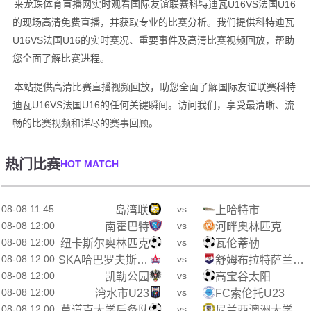
来龙珠体育直播网实时观看国际友谊联赛科特迪瓦U16VS法国U16
的现场高清免费直播，并获取专业的比赛分析。我们提供科特迪瓦
U16VS法国U16的实时赛况、重要事件及高清比赛视频回放，帮助
您全面了解比赛进程。
本站提供高清比赛直播视频回放，助您全面了解国际友谊联赛科特
迪瓦U16VS法国U16的任何关键瞬间。访问我们，享受最清晰、流
畅的比赛视频和详尽的赛事回顾。
热门比赛
HOT MATCH
08-08 11:45
vs
岛湾联
上哈特市
08-08 12:00
vs
南霍巴特
河畔奥林匹克
08-08 12:00
vs
纽卡斯尔奥林匹克
瓦伦蒂勒
08-08 12:00
vs
SKA哈巴罗夫斯克B队
舒姆布拉特萨兰斯克
08-08 12:00
vs
凯勒公园
高宝谷太阳
08-08 12:00
vs
湾水市U23
FC索伦托U23
08-08 12:00
vs
莫道克大学后备队
尼兰西澳洲大学后备队