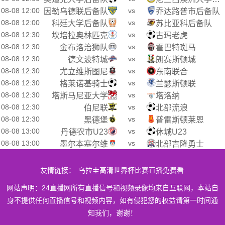
08-08 12:00
vs
因勒乌德联后备队
乔达路普市后备队
08-08 12:00
vs
科廷大学后备队
苏比亚科后备队
08-08 12:30
vs
坎培拉奥林匹克
古玛老虎
08-08 12:30
vs
金布洛治狮队
霍巴特斑马
08-08 12:30
vs
德文波特城
朗赛斯顿城
08-08 12:30
vs
尤立维斯图尼
东南联合
08-08 12:30
vs
格莱诺基骑士
兰瑟斯顿联
08-08 12:30
vs
塔斯马尼亚大学
塔洛纳
08-08 12:30
vs
伯尼联
北部流浪
08-08 12:30
vs
黑德堡
普雷斯顿莱恩
08-08 13:00
vs
丹德农市U23
休城U23
08-08 13:00
vs
墨尔本塞尔维
北部吉隆勇士
友情链接：
乌拉圭高清世界杯比赛直播免费看
网站声明：24直播网所有直播信号和视频录像均来自互联网，本站自
身不提供任何直播信号和视频内容，如有侵犯您的权益请第一时间通
知我们，谢谢！