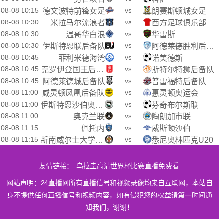
08-08 10:15
vs
德文波特前锋女足
朗赛斯顿城女足
08-08 10:30
vs
米拉马尔流浪者
西方足球俱乐部
08-08 10:30
vs
温哥华白浪
华雷斯
08-08 10:30
vs
伊斯特恩联后备队
阿德莱德胜利后备队
08-08 10:45
vs
菲利米德海湾
诺美德斯
08-08 10:45
vs
克罗伊登国王后备队
斯特尔特狮后备队
08-08 10:45
vs
阿德莱德城后备队
普雷福特后备队
08-08 11:00
vs
威灵顿凤凰后备队
惠灵顿奥运会
08-08 11:00
vs
伊斯特恩沙伯奥克兰
芬奇布尔斯联
08-08 11:00
vs
奥克兰联
陶朗加市联
08-08 11:15
vs
佩托内
威斯顿沙伯
08-08 11:15
vs
新南威尔士大学U20
悉尼奥林匹克U20
友情链接：
乌拉圭高清世界杯比赛直播免费看
网站声明：24直播网所有直播信号和视频录像均来自互联网，本站自
身不提供任何直播信号和视频内容，如有侵犯您的权益请第一时间通
知我们，谢谢！