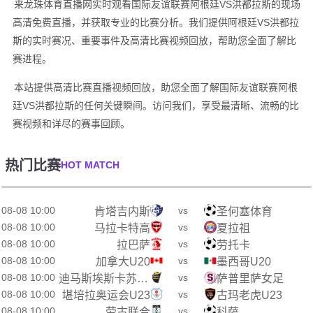
来龙珠体育直播网实时观看国际友谊联赛阿根廷VS洪都拉斯的现场
高清免费直播，并获取专业的比赛分析。我们提供阿根廷VS洪都拉
斯的实时赛况、重要事件及高清比赛视频回放，帮助您全面了解比
赛进程。
本站提供高清比赛直播视频回放，助您全面了解国际友谊联赛阿根
廷VS洪都拉斯的任何关键瞬间。访问我们，享受最清晰、流畅的比
赛视频和详尽的赛事回顾。
热门比赛
HOT MATCH
08-08 10:00
vs
肯塔吉内斯
圣何塞体育
08-08 10:00
vs
马拉卡特高
夏拉祖
08-08 10:00
vs
拉巴萨
劳托卡
08-08 10:00
vs
加拿大U20
墨西哥U20
08-08 10:00
vs
迪马斯埃斯卡苏女足
萨普里萨女足
08-08 10:00
vs
堪培拉奥运会U23
古玛老虎U23
08-08 10:00
vs
劳古联合
科萨