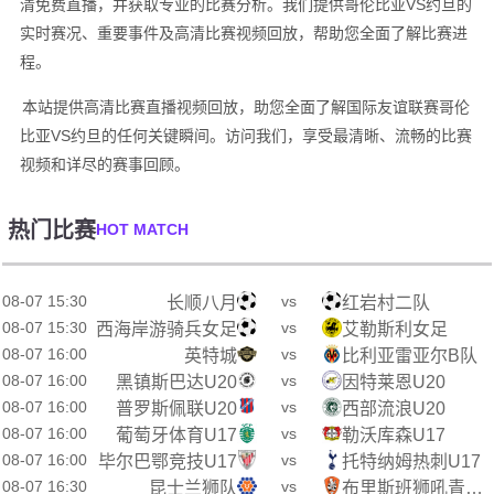
清免费直播，并获取专业的比赛分析。我们提供哥伦比亚VS约旦的
实时赛况、重要事件及高清比赛视频回放，帮助您全面了解比赛进
程。
本站提供高清比赛直播视频回放，助您全面了解国际友谊联赛哥伦
比亚VS约旦的任何关键瞬间。访问我们，享受最清晰、流畅的比赛
视频和详尽的赛事回顾。
热门比赛
HOT MATCH
08-07 15:30
vs
长顺八月
红岩村二队
08-07 15:30
vs
西海岸游骑兵女足
艾勒斯利女足
08-07 16:00
vs
英特城
比利亚雷亚尔B队
08-07 16:00
vs
黑镇斯巴达U20
因特莱恩U20
08-07 16:00
vs
普罗斯佩联U20
西部流浪U20
08-07 16:00
vs
葡萄牙体育U17
勒沃库森U17
08-07 16:00
vs
毕尔巴鄂竞技U17
托特纳姆热刺U17
08-07 16:30
vs
昆士兰狮队
布里斯班狮吼青年队