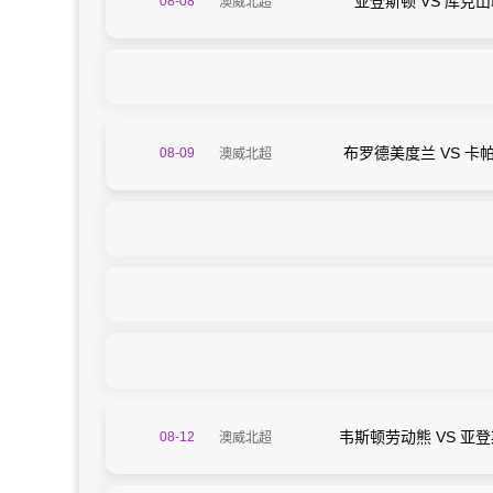
亚登斯顿 VS 库克
08-08
澳威北超
14:30
布罗德美度兰 VS 卡帕
08-09
澳威北超
11:00
韦斯顿劳动熊 VS 亚
08-12
澳威北超