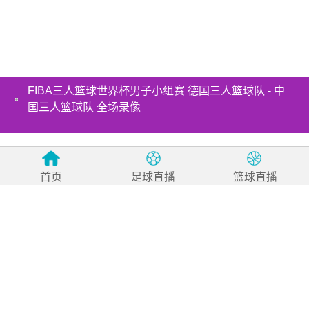
FIBA三人篮球世界杯男子小组赛 德国三人篮球队 - 中
国三人篮球队 全场录像
友情链接：
乌拉圭高清世界杯比赛直播免费看
首页
足球直播
篮球直播
网站声明：24直播网所有直播信号和视频录像均来自互联网，本站自
身不提供任何直播信号和视频内容，如有侵犯您的权益请第一时间通
知我们，谢谢！
Copyright © 2026 24直播网
网站地图