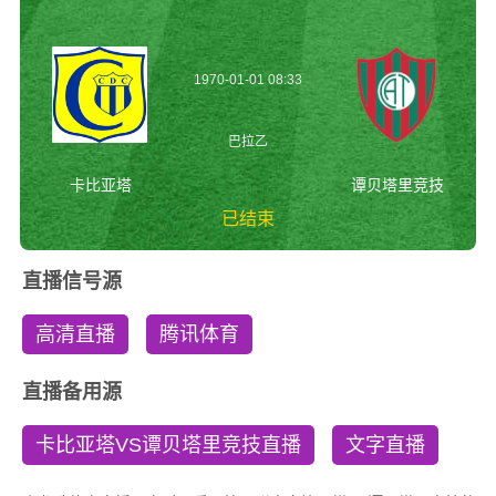
1970-01-01 08:33
巴拉乙
卡比亚塔
谭贝塔里竞技
已结束
卡比亚塔vs谭贝塔里
直播信号源
竞技 巴拉乙
高清直播
腾讯体育
直播备用源
卡比亚塔VS谭贝塔里竞技直播
文字直播