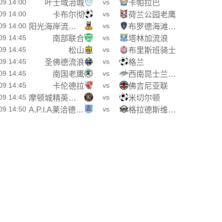
09 14:00
vs
叶士域治城
卡帕拉巴
09 14:00
vs
卡布尔彻
荷兰公园老鹰
09 14:00
vs
阳光海岸流浪者
布罗德海滩联合
09 14:45
vs
南部联合
塔林加流浪
09 14:45
vs
松山
布里斯班骑士
09 14:45
vs
圣佛德流浪
格兰
09 14:45
vs
南国老鹰
西南昆士兰达雷
09 14:45
vs
卡伦德拉
佛吉尼亚联
09 14:45
vs
摩顿城精英后备队
米切尔顿
09 14:50
vs
A.P.I.A莱洽德女足
格拉德斯维尔乌鸦女足