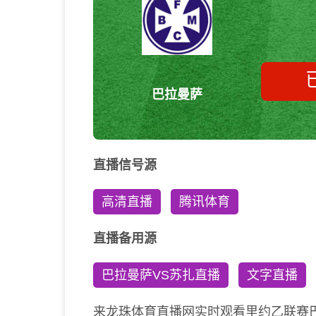
巴拉曼萨
直播信号源
高清直播
腾讯体育
直播备用源
巴拉曼萨VS苏扎直播
文字直播
来龙珠体育直播网实时观看里约乙联赛