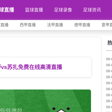
球直播
篮球直播
足球录像
足球资讯
超直播
西甲直播
法甲直播
德甲直播
意甲
08-
08-
萨vs苏扎免费在线高清直播
08-
08-
08-
08-
08-
08-
08-
-01-01 08:33