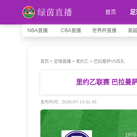
足
首页
NBA直播
CBA直播
世界杯直播
英
首页
>
足球直播
>
里约乙
>
巴拉曼萨VS苏扎
里约乙联赛 巴拉曼
发布时间：2026-07-13 01:45
1970