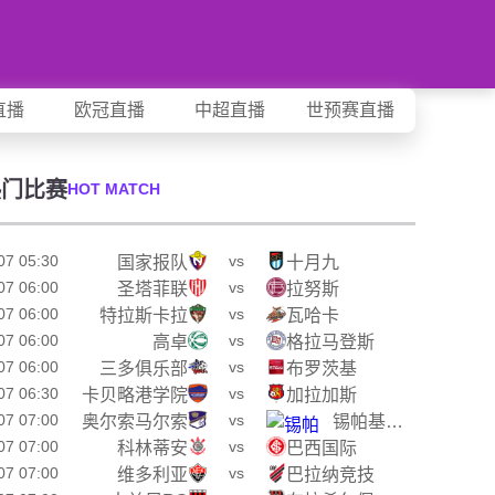
直播
欧冠直播
中超直播
世预赛直播
热门比赛
HOT MATCH
07 05:30
vs
国家报队
十月九
07 06:00
vs
圣塔菲联
拉努斯
07 06:00
vs
特拉斯卡拉
瓦哈卡
07 06:00
vs
高卓
格拉马登斯
07 06:00
vs
三多俱乐部
布罗茨基
07 06:30
vs
卡贝略港学院
加拉加斯
07 07:00
vs
奥尔索马尔索
锡帕基拉老虎
07 07:00
vs
科林蒂安
巴西国际
07 07:00
vs
维多利亚
巴拉纳竞技