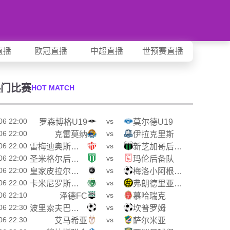
直播
欧冠直播
中超直播
世预赛直播
热门比赛
HOT MATCH
06 22:00
vs
罗森博格U19
莫尔德U19
06 22:00
vs
克雷莫纳
伊拉克里斯
06 22:00
vs
雷梅迪奥斯后备队
新芝加哥后备队
06 22:00
vs
圣米格尔后备队
玛伦后备队
06 22:00
vs
皇家皮拉尔后备队
梅洛小阿根廷后备队
06 22:00
vs
卡米尼罗斯后备队
弗朗德里亚后备队
06 22:10
vs
泽德FC
慕哈瑞克
06 22:30
vs
波里索夫巴特B队
坎普罗姆
06 22:30
vs
艾马希亚
萨尔米亚