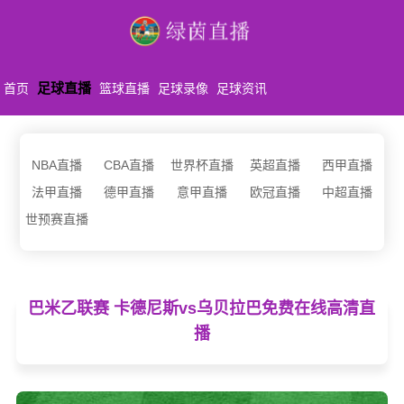
足球直播
首页
篮球直播
足球录像
足球资讯
NBA直播
CBA直播
世界杯直播
英超直播
西甲直播
法甲直播
德甲直播
意甲直播
欧冠直播
中超直播
世预赛直播
巴米乙联赛 卡德尼斯vs乌贝拉巴免费在线高清直
播