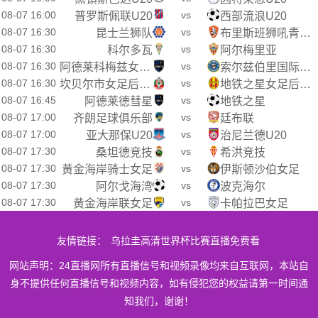
08-07 16:00
vs
普罗斯佩联U20
西部流浪U20
08-07 16:30
vs
昆士兰狮队
布里斯班狮吼青年队
08-07 16:30
vs
科尔多瓦
阿尔梅里亚
08-07 16:30
vs
阿德莱科梅兹女足后备队
索尔兹伯里国际女足后备队
08-07 16:30
vs
坎贝尔市女足后备队
地铁之星女足后备队
08-07 16:45
vs
阿德莱德彗星
地铁之星
08-07 17:00
vs
齐朗足球俱乐部
廷布联
08-07 17:00
vs
亚大那保U20
治尼兰德U20
08-07 17:30
vs
桑坦德竞技
希洪竞技
08-07 17:30
vs
黄金海岸骑士女足
伊斯顿沙伯女足
08-07 17:30
vs
阿尔戈海湾
波克海尔
08-07 17:30
vs
黄金海岸联女足
卡帕拉巴女足
友情链接：
乌拉圭高清世界杯比赛直播免费看
网站声明：24直播网所有直播信号和视频录像均来自互联网，本站自
身不提供任何直播信号和视频内容，如有侵犯您的权益请第一时间通
知我们，谢谢！