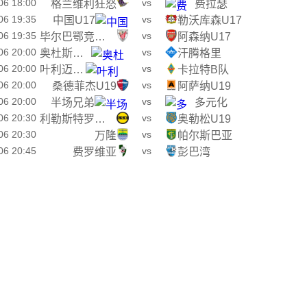
06 18:00
vs
格兰维利狂怒
费拉瑟
06 19:35
vs
中国U17
勒沃库森U17
06 19:35
vs
毕尔巴鄂竞技U17
阿森纳U17
06 20:00
vs
奥杜斯基克
汗腾格里
06 20:00
vs
叶利迈塞米B队
卡拉特B队
06 20:00
vs
桑德菲杰U19
阿萨纳U19
06 20:00
vs
半场兄弟
多元化
06 20:30
vs
利勒斯特罗姆U19
奥勒松U19
06 20:30
vs
万隆
帕尔斯巴亚
06 20:45
vs
费罗维亚
彭巴湾