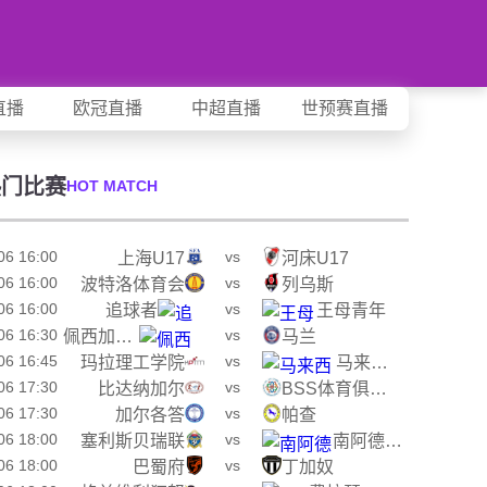
直播
欧冠直播
中超直播
世预赛直播
热门比赛
HOT MATCH
06 16:00
vs
上海U17
河床U17
06 16:00
vs
波特洛体育会
列乌斯
06 16:00
vs
追球者
王母青年
06 16:30
vs
佩西加雅加达
马兰
06 16:45
vs
玛拉理工学院
马来西亚国家大学
06 17:30
vs
比达纳加尔
BSS体育俱乐部
06 17:30
vs
加尔各答
帕查
06 18:00
vs
塞利斯贝瑞联
南阿德莱德黑豹
06 18:00
vs
巴蜀府
丁加奴