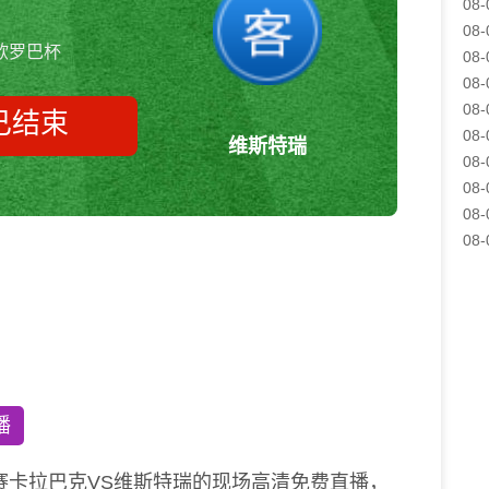
08-
08-
欧罗巴杯
08-
08-
08-
已结束
08-
维斯特瑞
08-
08-
08-
卡拉巴克vs维斯特瑞 欧罗巴杯
08-
播
赛卡拉巴克VS维斯特瑞的现场高清免费直播，