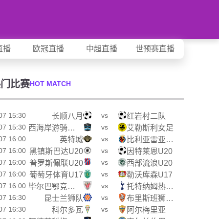
直播
欧冠直播
中超直播
世预赛直播
热门比赛
HOT MATCH
07 15:30
vs
长顺八月
红岩村二队
07 15:30
vs
西海岸游骑兵女足
艾勒斯利女足
07 16:00
vs
英特城
比利亚雷亚尔B队
07 16:00
vs
黑镇斯巴达U20
因特莱恩U20
07 16:00
vs
普罗斯佩联U20
西部流浪U20
07 16:00
vs
葡萄牙体育U17
勒沃库森U17
07 16:00
vs
毕尔巴鄂竞技U17
托特纳姆热刺U17
07 16:30
vs
昆士兰狮队
布里斯班狮吼青年队
07 16:30
vs
科尔多瓦
阿尔梅里亚