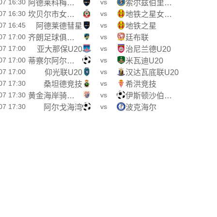
07 16:30
vs
阿德莱科梅兹女足后备队
索尔兹伯里国际女足后备队
07 16:30
vs
坎贝尔市女足后备队
地铁之星女足后备队
07 16:45
vs
阿德莱德彗星
地铁之星
07 17:00
vs
齐朗足球俱乐部
廷布联
07 17:00
vs
亚大那保U20
治尼兰德U20
07 17:00
vs
蒂察尔阿尔曼U20
米瓦迪U20
07 17:00
vs
仰光联U20
汉达瓦底联U20
07 17:30
vs
桑坦德竞技
希洪竞技
07 17:30
vs
黄金海岸骑士女足
伊斯顿沙伯女足
07 17:30
vs
阿尔戈海湾
波克海尔