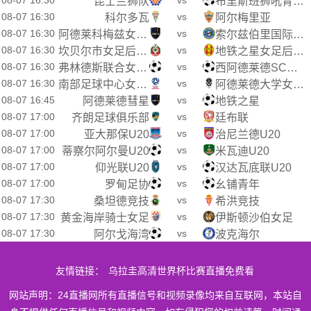
08-07 16:30
vs
昆士兰狮队
布里斯班狮吼青年队
08-07 16:30
vs
科尔多瓦
阿尔梅里亚
08-07 16:30
vs
阿德莱科梅兹女足后备队
索尔兹伯里国际女足后备队
08-07 16:30
vs
坎贝尔市女足后备队
地铁之星女足后备队
08-07 16:30
vs
弗林德斯联合女足后备队
西阿德莱德SC女足后备队
08-07 16:30
vs
南部足球中心女足后备队
阿德莱德大学女足后备队
08-07 16:45
vs
阿德莱德彗星
地铁之星
08-07 17:00
vs
齐朗足球俱乐部
廷布联
08-07 17:00
vs
亚大那保U20
治尼兰德U20
08-07 17:00
vs
蒂察尔阿尔曼U20
米瓦迪U20
08-07 17:00
vs
仰光联U20
汉达瓦底联U20
08-07 17:00
vs
罗甸足协
幺铺青年
08-07 17:30
vs
桑坦德竞技
希洪竞技
08-07 17:30
vs
黄金海岸骑士女足
伊斯顿沙伯女足
08-07 17:30
vs
阿尔戈海湾
波克海尔
友情链接：
乌拉圭高清世界杯比赛直播免费看
网站声明：24直播网所有直播信号和视频录像均来自互联网，本站自