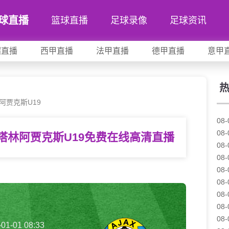
球直播
篮球直播
足球录像
足球资讯
超直播
西甲直播
法甲直播
德甲直播
意甲
阿贾克斯U19
08-
08-
vs塔林阿贾克斯U19免费在线高清直播
08-
08-
08-
08-
08-
08-
08-
-01-01 08:33