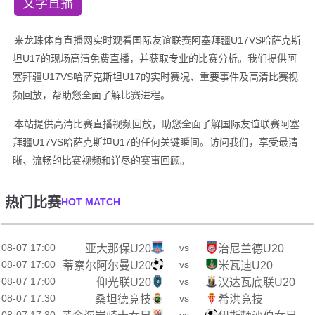
文字直播
来龙珠体育直播网实时观看国际友谊联赛阿塞拜疆U17VS哈萨克斯
坦U17的现场高清免费直播，并获取专业的比赛分析。我们提供阿
塞拜疆U17VS哈萨克斯坦U17的实时赛况、重要事件及高清比赛视
频回放，帮助您全面了解比赛进程。
本站提供高清比赛直播视频回放，助您全面了解国际友谊联赛阿塞
拜疆U17VS哈萨克斯坦U17的任何关键瞬间。访问我们，享受最清
晰、流畅的比赛视频和详尽的赛事回顾。
热门比赛
HOT MATCH
08-07 17:00
vs
亚大那保U20
治尼兰德U20
08-07 17:00
vs
蒂察尔阿尔曼U20
米瓦迪U20
08-07 17:00
vs
仰光联U20
汉达瓦底联U20
08-07 17:30
vs
桑坦德竞技
希洪竞技