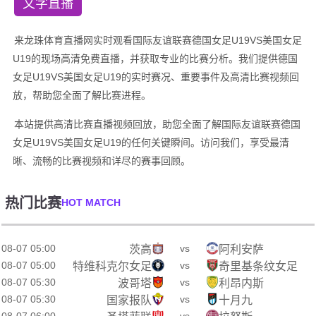
文字直播
来龙珠体育直播网实时观看国际友谊联赛德国女足U19VS美国女足
U19的现场高清免费直播，并获取专业的比赛分析。我们提供德国
女足U19VS美国女足U19的实时赛况、重要事件及高清比赛视频回
放，帮助您全面了解比赛进程。
本站提供高清比赛直播视频回放，助您全面了解国际友谊联赛德国
女足U19VS美国女足U19的任何关键瞬间。访问我们，享受最清
晰、流畅的比赛视频和详尽的赛事回顾。
热门比赛
HOT MATCH
08-07 05:00
vs
茨高
阿利安萨
08-07 05:00
vs
特维科克尔女足
奇里基条纹女足
08-07 05:30
vs
波哥塔
利昂内斯
08-07 05:30
vs
国家报队
十月九