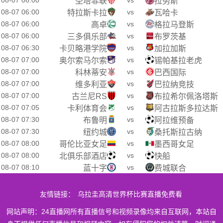
08-07 06:00
vs
圣塔菲联
拉努斯
08-07 06:00
vs
特拉斯卡拉
瓦哈卡
08-07 06:00
vs
高卓
格拉马登斯
08-07 06:00
vs
三多俱乐部
布罗茨基
08-07 06:30
vs
卡贝略港学院
加拉加斯
08-07 07:00
vs
奥尔索马尔索
锡帕基拉老虎
08-07 07:00
vs
科林蒂安
巴西国际
08-07 07:00
vs
维多利亚
巴拉纳竞技
08-07 07:00
vs
古兰尼RS
布拉希尔佩洛塔斯
08-07 07:05
vs
卡利体育会
阿古拉斯多拉达斯
08-07 07:30
vs
布鲁明
阿拉维预备
08-07 07:30
vs
纽约城
桑托斯拉古纳
08-07 08:00
vs
哥伦比亚女足
墨西哥女足
08-07 08:00
vs
北俱乐部酒店
快船
08-07 08:10
vs
蓝十字
费城联合
友情链接：
乌拉圭高清世界杯比赛直播免费看
网站声明：24直播网所有直播信号和视频录像均来自互联网，本站自