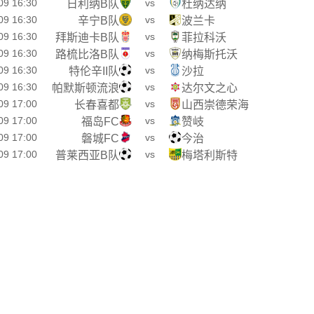
09 16:30
vs
日利纳B队
杜纳达纳
09 16:30
vs
辛宁B队
波兰卡
09 16:30
vs
拜斯迪卡B队
菲拉科沃
09 16:30
vs
路梳比洛B队
纳梅斯托沃
09 16:30
vs
特伦辛II队
沙拉
09 16:30
vs
帕默斯顿流浪
达尔文之心
09 17:00
vs
长春喜都
山西崇德荣海
09 17:00
vs
福岛FC
赞岐
09 17:00
vs
磐城FC
今治
09 17:00
vs
普莱西亚B队
梅塔利斯特