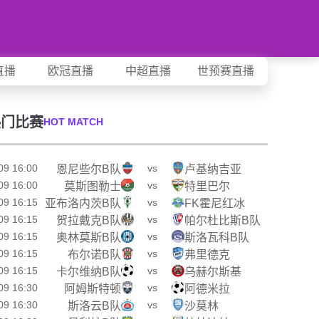
直播
欧冠直播
中超直播
世预赛直播
热门比赛
HOT MATCH
09 16:00
vs
恩尼些尔B队
卢基纳吉亚
09 16:00
vs
莫斯图勒士
特里巴尔
09 16:15
vs
亚布洛内茨B队
FK霍尼红冰
09 16:15
vs
贺拉戴克B队
帕尔杜比斯B队
09 16:15
vs
奥林莫斯B队
斯洛瓦科B队
09 16:15
vs
布尔诺B队
弗里德克
09 16:15
vs
卡尔维纳B队
乌赫尔斯基
09 16:30
vs
阿姆斯特顿
阿德米拉
09 16:30
vs
斯洛云B队
沙莫林