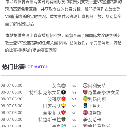
来龙珠体育直播网实时观看国际友谊联赛列支敦士登VS塞浦路斯的
现场高清免费直播，并获取专业的比赛分析。我们提供列支敦士登
VS塞浦路斯的实时赛况、重要事件及高清比赛视频回放，帮助您全
面了解比赛进程。
本站提供高清比赛直播视频回放，助您全面了解国际友谊联赛列支
敦士登VS塞浦路斯的任何关键瞬间。访问我们，享受最清晰、流畅
的比赛视频和详尽的赛事回顾。
热门比赛
HOT MATCH
08-07 05:00
vs
茨高
阿利安萨
08-07 05:00
vs
特维科克尔女足
奇里基条纹女足
08-07 05:30
vs
波哥塔
利昂内斯
08-07 05:30
vs
国家报队
十月九
08-07 06:00
vs
圣塔菲联
拉努斯
08-07 06:00
vs
特拉斯卡拉
瓦哈卡
08-07 06:00
vs
高卓
格拉马登斯