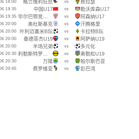
06 18:00
vs
格兰维利狂怒
费拉瑟
06 19:35
vs
中国U17
勒沃库森U17
06 19:35
vs
毕尔巴鄂竞技U17
阿森纳U17
06 20:00
vs
奥杜斯基克
汗腾格里
06 20:00
vs
叶利迈塞米B队
卡拉特B队
06 20:00
vs
桑德菲杰U19
阿萨纳U19
06 20:00
vs
半场兄弟
多元化
06 20:30
vs
利勒斯特罗姆U19
奥勒松U19
06 20:30
vs
万隆
帕尔斯巴亚
06 20:45
vs
费罗维亚
彭巴湾