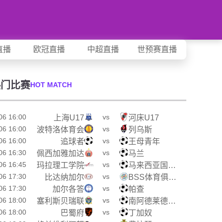
直播
欧冠直播
中超直播
世预赛直播
热门比赛
HOT MATCH
06 16:00
vs
上海U17
河床U17
06 16:00
vs
波特洛体育会
列乌斯
06 16:00
vs
追球者
王母青年
06 16:30
vs
佩西加雅加达
马兰
06 16:45
vs
玛拉理工学院
马来西亚国家大学
06 17:30
vs
比达纳加尔
BSS体育俱乐部
06 17:30
vs
加尔各答
帕查
06 18:00
vs
塞利斯贝瑞联
南阿德莱德黑豹
06 18:00
vs
巴蜀府
丁加奴