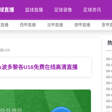
球直播
篮球直播
足球录像
足球资讯
超直播
西甲直播
法甲直播
德甲直播
意甲
各U16
08-
08-
vs波多黎各U16免费在线高清直播
08-
08-
08-
08-
08-
08-
08-
-01-01 08:33