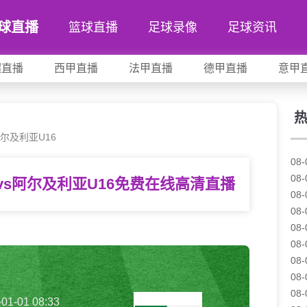
球直播
篮球直播
足球录像
足球资讯
超直播
西甲直播
法甲直播
德甲直播
意甲
阿尔及利亚U16
08-
08-
vs阿尔及利亚U16免费在线高清直播
08-
08-
08-
08-
08-
08-
08-
-01-01 08:33