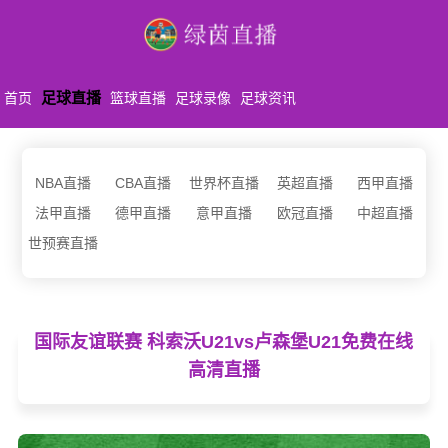
足球直播
首页
篮球直播
足球录像
足球资讯
NBA直播
CBA直播
世界杯直播
英超直播
西甲直播
法甲直播
德甲直播
意甲直播
欧冠直播
中超直播
世预赛直播
国际友谊联赛 科索沃U21vs卢森堡U21免费在线
高清直播