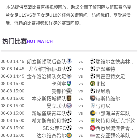
本站提供高清比赛直播视频回放，助您全面了解国际友谊联赛乌克
兰女足U19VS美国女足U18的任何关键瞬间。访问我们，享受最清
晰、流畅的比赛视频和详尽的赛事回顾。
热门比赛
HOT MATCH
08-08 14:45
vs
朗塞斯顿联后备队
瑞维尔塞德奥林匹克B队
08-08 14:45
vs
尤立维斯图尼B队
萨默塞特
08-08 14:45
vs
金布洛治狮队女足
南霍巴特女足
08-08 15:00
vs
卡利拿
北松
08-08 15:00
vs
曼都拉
昆尼斯
08-08 15:00
vs
本克斯拓城狮队
赫斯特维尔
08-08 15:00
vs
曼立联队
马可尼
08-08 15:00
vs
新城堡联青年队
中部海岸青年队
08-08 15:00
vs
希尤斯布伦贝斯
坎特贝利班克斯敦
08-08 15:00
vs
SD公鹿FC
西悉尼流浪者青年队
08-08 15:00
vs
达尔维奇希尔
麦克亚瑟公羊队