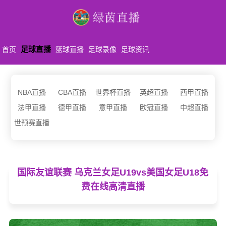
足球直播
首页
篮球直播
足球录像
足球资讯
NBA直播
CBA直播
世界杯直播
英超直播
西甲直播
法甲直播
德甲直播
意甲直播
欧冠直播
中超直播
世预赛直播
国际友谊联赛 乌克兰女足U19vs美国女足U18免
费在线高清直播