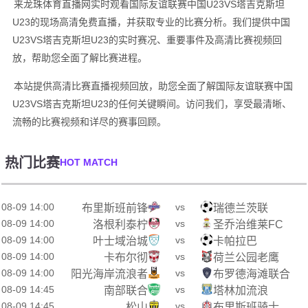
来龙珠体育直播网实时观看国际友谊联赛中国U23VS塔吉克斯坦
U23的现场高清免费直播，并获取专业的比赛分析。我们提供中国
U23VS塔吉克斯坦U23的实时赛况、重要事件及高清比赛视频回
放，帮助您全面了解比赛进程。
本站提供高清比赛直播视频回放，助您全面了解国际友谊联赛中国
U23VS塔吉克斯坦U23的任何关键瞬间。访问我们，享受最清晰、
流畅的比赛视频和详尽的赛事回顾。
热门比赛
HOT MATCH
08-09 14:00
vs
布里斯班前锋
瑞德兰茨联
08-09 14:00
vs
洛根利泰柠
圣乔治维莱FC
08-09 14:00
vs
叶士域治城
卡帕拉巴
08-09 14:00
vs
卡布尔彻
荷兰公园老鹰
08-09 14:00
vs
阳光海岸流浪者
布罗德海滩联合
08-09 14:45
vs
南部联合
塔林加流浪
08-09 14:45
vs
松山
布里斯班骑士