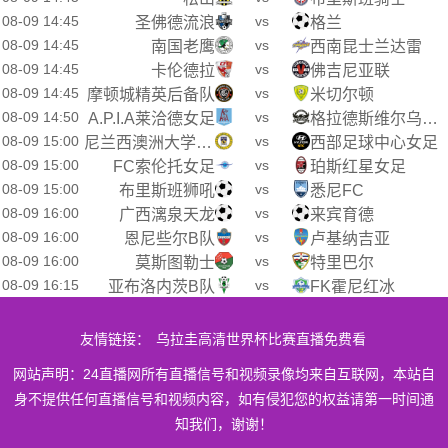
08-09 14:45
vs
圣佛德流浪
格兰
08-09 14:45
vs
南国老鹰
西南昆士兰达雷
08-09 14:45
vs
卡伦德拉
佛吉尼亚联
08-09 14:45
vs
摩顿城精英后备队
米切尔顿
08-09 14:50
vs
A.P.I.A莱洽德女足
格拉德斯维尔乌鸦女足
08-09 15:00
vs
尼兰西澳洲大学女足
西部足球中心女足
08-09 15:00
vs
FC索伦托女足
珀斯红星女足
08-09 15:00
vs
布里斯班狮吼
悉尼FC
08-09 16:00
vs
广西漓泉天龙
来宾育德
08-09 16:00
vs
恩尼些尔B队
卢基纳吉亚
08-09 16:00
vs
莫斯图勒士
特里巴尔
08-09 16:15
vs
亚布洛内茨B队
FK霍尼红冰
友情链接：
乌拉圭高清世界杯比赛直播免费看
网站声明：24直播网所有直播信号和视频录像均来自互联网，本站自
身不提供任何直播信号和视频内容，如有侵犯您的权益请第一时间通
知我们，谢谢！