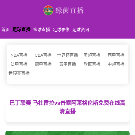
足球直播
首页
篮球直播
足球录像
足球资讯
NBA直播
CBA直播
世界杯直播
英超直播
西甲直播
法甲直播
德甲直播
意甲直播
欧冠直播
中超直播
世预赛直播
巴丁联赛 马杜雷拉vs普索阿莱格伦斯免费在线高
清直播