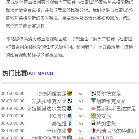
来龙珠体育直播网实时观看巴丁联赛马杜雷拉VS普索阿莱格伦斯的
现场高清免费直播，并获取专业的比赛分析。我们提供马杜雷拉VS
普索阿莱格伦斯的实时赛况、重要事件及高清比赛视频回放，帮助
您全面了解比赛进程。
本站提供高清比赛直播视频回放，助您全面了解巴丁联赛马杜雷拉
VS普索阿莱格伦斯的任何关键瞬间。访问我们，享受最清晰、流畅
的比赛视频和详尽的赛事回顾。
热门比赛
HOT MATCH
08-09 00:00
vs
博德闪耀女足
莫尔德女足
08-09 00:00
vs
凯夫拉维克女足
胡萨维克女足
08-09 00:00
vs
克拉斯诺达尔女足
莫斯科斯巴达女足
08-09 00:00
vs
FC哥里
施安尼
08-09 00:00
vs
泰拉维
萨加雷焦
08-09 00:00
vs
什图尔米
玛瑞尼马尔特维利
08-09 00:00
vs
纳塔切尔克斯克
柴卡B队