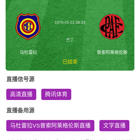
1970-01-01 08:33
巴丁
马杜雷拉
普索阿莱格伦斯
已结束
马杜雷拉vs普索阿莱
直播信号源
格伦斯 巴丁
高清直播
腾讯体育
直播备用源
马杜雷拉VS普索阿莱格伦斯直播
文字直播