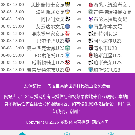
08-08 13:00
vs
思比瑞特士女足
西悉尼流浪者女足B队
08-08 13:00
vs
海利斯联女足
芒特德瑞特城女足
08-08 13:00
vs
阿拉门女足
布伦达拉鹰女足
08-08 13:00
vs
艾云达尔女足
南墨尔本女足
08-08 13:00
vs
埃森登皇家女足
班特列女足
08-08 13:00
vs
巴尔卡塔U23
阿马达尔U23
08-08 13:00
vs
奥林匹克金威U23
湾水市U23
08-08 13:00
vs
FC索伦托U23
珀斯红星U23
08-08 13:00
vs
威斯顿骑士U23
珀斯光荣U23
08-08 13:00
vs
费雷曼特尔市U23
珀斯SC U23
友情链接：
乌拉圭高清世界杯比赛直播免费看
网站声明：24直播网所有直播信号和视频录像均来自互联网，本站自
身不提供任何直播信号和视频内容，如有侵犯您的权益请第一时间通
知我们，谢谢！
Copyright © 2026 龙珠体育直播网
网站地图