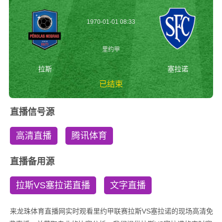
1970-01-01 08:33
里约甲
拉斯
塞拉诺
已结束
拉斯vs塞拉诺 里约
直播信号源
甲
高清直播
腾讯体育
直播备用源
拉斯VS塞拉诺直播
文字直播
来龙珠体育直播网实时观看里约甲联赛拉斯VS塞拉诺的现场高清免