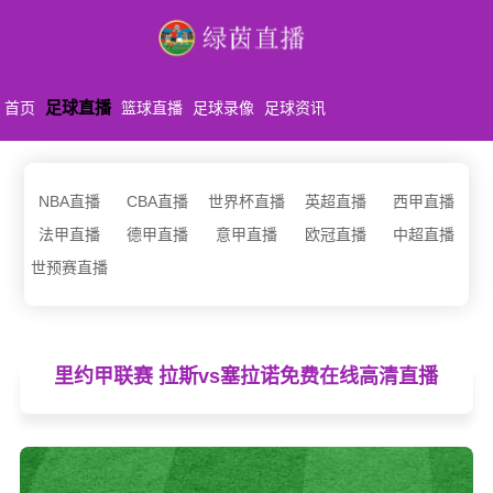
足球直播
首页
篮球直播
足球录像
足球资讯
NBA直播
CBA直播
世界杯直播
英超直播
西甲直播
法甲直播
德甲直播
意甲直播
欧冠直播
中超直播
世预赛直播
里约甲联赛 拉斯vs塞拉诺免费在线高清直播